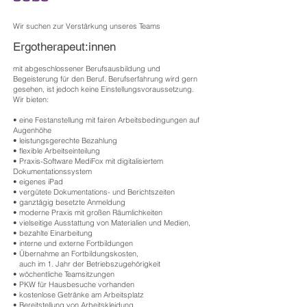
Wir suchen zur Verstärkung unseres Teams
Ergotherapeut:innen
mit abgeschlossener Berufsausbildung und
Begeisterung für den Beruf. Berufserfahrung wird gern
gesehen, ist jedoch keine Einstellungsvoraussetzung.
Wir bieten:
• eine Festanstellung mit fairen Arbeitsbedingungen auf
Augenhöhe
• leistungsgerechte Bezahlung
• flexible Arbeitseinteilung
• Praxis-Software MediFox mit digitalisiertem
Dokumentationssystem
• eigenes iPad
• vergütete Dokumentations- und Berichtszeiten
• ganztägig besetzte Anmeldung
• moderne Praxis mit großen Räumlichkeiten
• vielseitige Ausstattung von Materialien und Medien,
• bezahlte Einarbeitung
• interne und externe Fortbildungen
• Übernahme an Fortbildungskosten,
auch im 1. Jahr der
Betriebszugehörigkeit
• wöchentliche Teamsitzungen
• PKW für Hausbesuche vorhanden
• kostenlose Getränke am Arbeitsplatz
• Bereitstellung von Arbeitskleidung