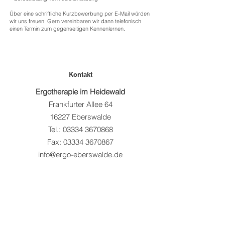
Über eine schriftliche Kurzbewerbung per E-Mail würden
wir uns freuen. Gern vereinbaren wir dann telefonisch
einen Termin zum gegenseitigen Kennenlernen.
Kontakt
Ergotherapie im Heidewald
Frankfurter Allee 64
16227 Eberswalde
Tel.:
03334 3670868
Fax:
03334 3670867
info@ergo-eberswalde.de
© 2023 Ergotherapie im Heidewald •
Steffen Krause