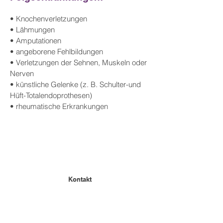
• Knochenverletzungen
• Lähmungen
• Amputationen
• angeborene Fehlbildungen
• Verletzungen der Sehnen, Muskeln oder
Nerven
• künstliche Gelenke (z. B. Schulter-und
Hüft-Totalendoprothesen)
• rheumatische Erkrankungen
Kontakt
Ergotherapie im Heidewald
Frankfurter Allee 64
16227 Eberswalde